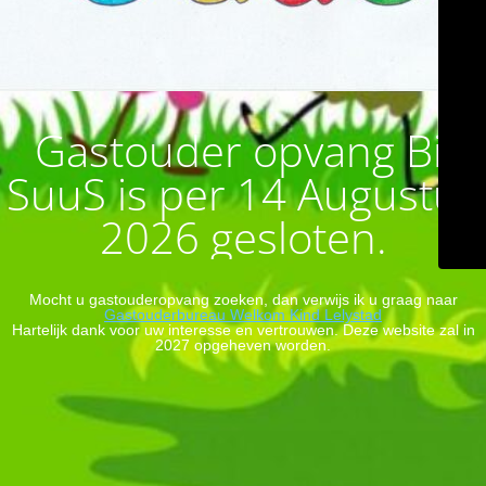
Gastouder opvang Bij
SuuS is per 14 Augustus
2026 gesloten.
Mocht u gastouderopvang zoeken, dan verwijs ik u graag naar
Gastouderbureau Welkom Kind Lelystad
Hartelijk dank voor uw interesse en vertrouwen. Deze website zal in
2027 opgeheven worden.