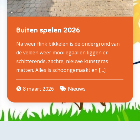
Buiten spelen 2026
Na weer flink bikkelen is de ondergrond van
de velden weer mooi egaal en liggen er
schitterende, zachte, nieuwe kunstgras
matten. Alles is schoongemaakt en […]
8 maart 2026
Nieuws