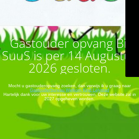
Gastouder opvang Bij
SuuS is per 14 Augustus
2026 gesloten.
Mocht u gastouderopvang zoeken, dan verwijs ik u graag naar
Gastouderbureau Welkom Kind Lelystad
Hartelijk dank voor uw interesse en vertrouwen. Deze website zal in
2027 opgeheven worden.