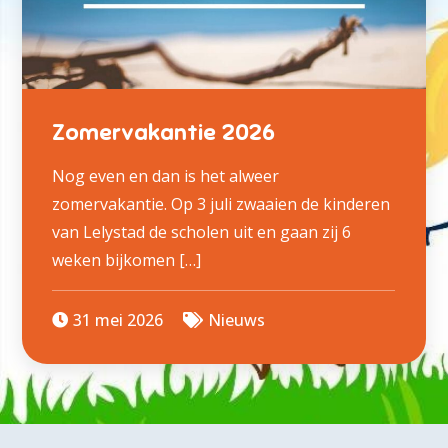
Zomervakantie 2026
Nog even en dan is het alweer
zomervakantie. Op 3 juli zwaaien de kinderen
van Lelystad de scholen uit en gaan zij 6
weken bijkomen […]
31 mei 2026
Nieuws