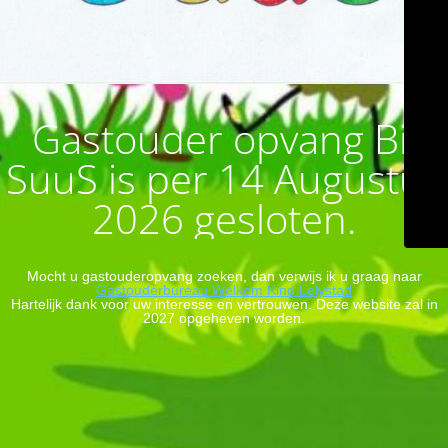
Gastouder opvang Bij
SuuS is per 14 Augustus
2026 gesloten.
Mocht u gastouderopvang zoeken, dan verwijs ik u graag naar
Gastouderbureau Welkom Kind Lelystad
Hartelijk dank voor uw interesse en vertrouwen. Deze website zal in
2027 opgeheven worden.