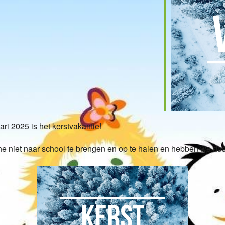
ndar
iCalendar
Office
i 2025 is het kerstvakantie!
e niet naar school te brengen en op te halen en hebben we dus