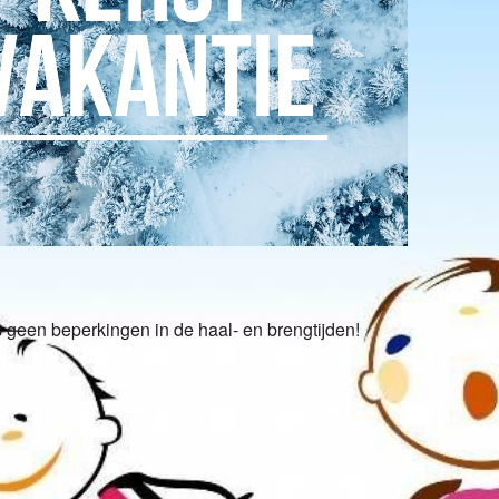
 365
Outlook Live
 geen beperkingen in de haal- en brengtijden!