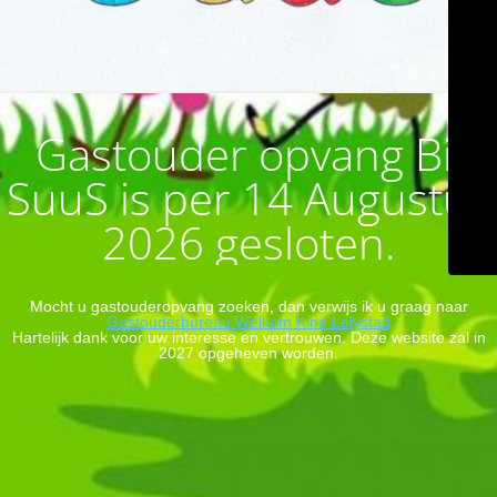
Gastouder opvang Bij
SuuS is per 14 Augustus
2026 gesloten.
Mocht u gastouderopvang zoeken, dan verwijs ik u graag naar
Gastouderbureau Welkom Kind Lelystad
Hartelijk dank voor uw interesse en vertrouwen. Deze website zal in
2027 opgeheven worden.