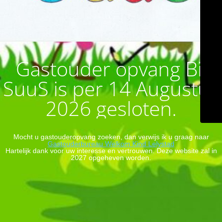
Gastouder opvang Bij
SuuS is per 14 Augustus
2026 gesloten.
Mocht u gastouderopvang zoeken, dan verwijs ik u graag naar
Gastouderbureau Welkom Kind Lelystad
Hartelijk dank voor uw interesse en vertrouwen. Deze website zal in
2027 opgeheven worden.