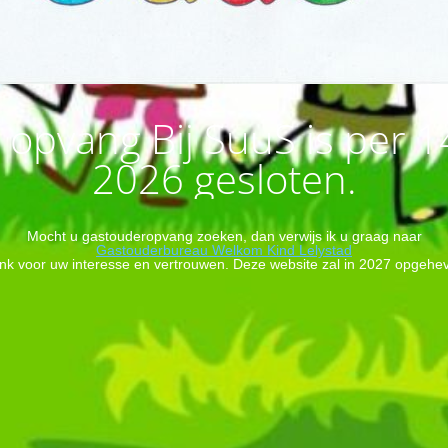
opvang Bij SuuS is per 
2026 gesloten.
Mocht u gastouderopvang zoeken, dan verwijs ik u graag naar
Gastouderbureau Welkom Kind Lelystad
ank voor uw interesse en vertrouwen. Deze website zal in 2027 opgeh