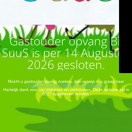
Gastouder opvang Bij
SuuS is per 14 Augustus
2026 gesloten.
Mocht u gastouderopvang zoeken, dan verwijs ik u graag naar
Gastouderbureau Welkom Kind Lelystad
Hartelijk dank voor uw interesse en vertrouwen. Deze website zal in
2027 opgeheven worden.