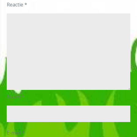
Reactie
*
Naam
*
E-mail
*