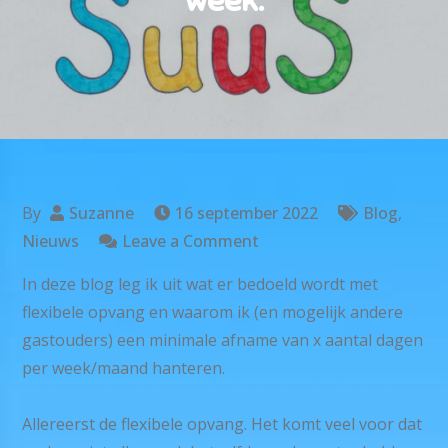
week.
By
Suzanne
16 september 2022
Blog
,
on
Nieuws
Leave a Comment
Uitleg
In deze blog leg ik uit wat er bedoeld wordt met
over
flexibele opvang en waarom ik (en mogelijk andere
flexibele
gastouders) een minimale afname van x aantal dagen
opvang
per week/maand hanteren.
en
de
Allereerst de flexibele opvang. Het komt veel voor dat
minimale