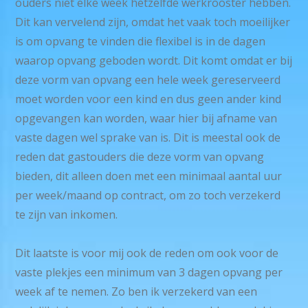
ouders niet elke week hetzelfde werkrooster hebben.
afname
Dit kan vervelend zijn, omdat het vaak toch moeilijker
van
is om opvang te vinden die flexibel is in de dagen
3
waarop opvang geboden wordt. Dit komt omdat er bij
dagen
deze vorm van opvang een hele week gereserveerd
per
moet worden voor een kind en dus geen ander kind
week.
opgevangen kan worden, waar hier bij afname van
vaste dagen wel sprake van is. Dit is meestal ook de
reden dat gastouders die deze vorm van opvang
bieden, dit alleen doen met een minimaal aantal uur
per week/maand op contract, om zo toch verzekerd
te zijn van inkomen.
Dit laatste is voor mij ook de reden om ook voor de
vaste plekjes een minimum van 3 dagen opvang per
week af te nemen. Zo ben ik verzekerd van een