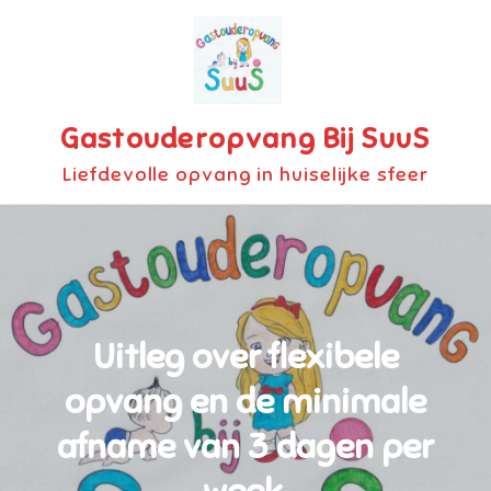
Skip
to
content
Gastouderopvang Bij SuuS
Liefdevolle opvang in huiselijke sfeer
Uitleg over flexibele
opvang en de minimale
afname van 3 dagen per