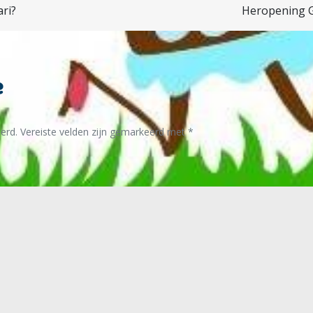
ri?
Heropening G
e
erd.
Vereiste velden zijn gemarkeerd met
*