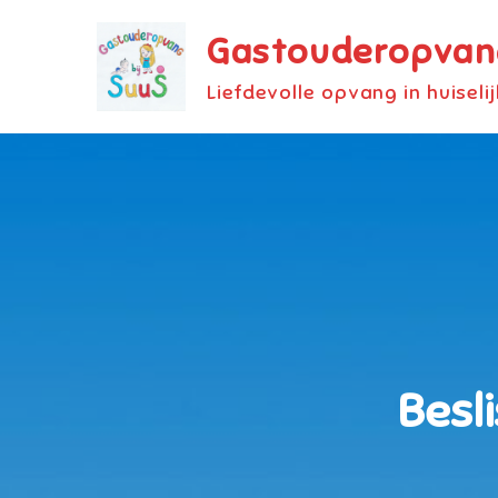
Skip
Gastouderopvang
to
content
Liefdevolle opvang in huiseli
Besl