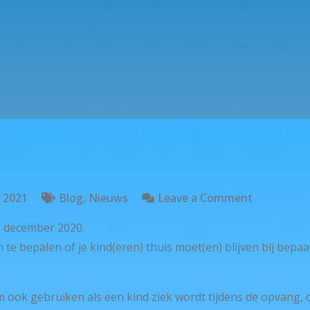
on
i 2021
Blog
,
Nieuws
Leave a Comment
Beslisboo
2 december 2020.
per
e bepalen of je kind(eren) thuis moet(en) blijven bij bepaal
2
december
2020
m ook gebruiken als een kind ziek wordt tijdens de opvang, 