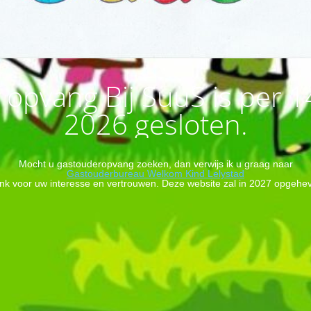
opvang Bij SuuS is per 
2026 gesloten.
Mocht u gastouderopvang zoeken, dan verwijs ik u graag naar
Gastouderbureau Welkom Kind Lelystad
ank voor uw interesse en vertrouwen. Deze website zal in 2027 opgeh